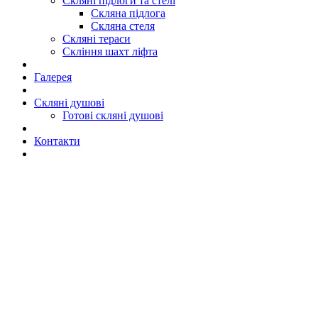
Скляні підлоги та стелі
Скляна підлога
Скляна стеля
Скляні тераси
Скління шахт ліфта
Галерея
Скляні душові
Готові скляні душові
Контакти