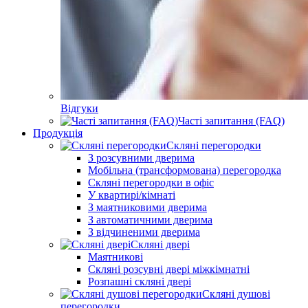
Відгуки
Часті запитання (FAQ)
Продукція
Скляні перегородки
З розсувними дверима
Мобільна (трансформована) перегородка
Скляні перегородки в офіс
У квартирі/кімнаті
З маятниковими дверима
З автоматичними дверима
З відчиненими дверима
Скляні двері
Маятникові
Скляні розсувні двері міжкімнатні
Розпашні скляні двері
Скляні душові
перегородки