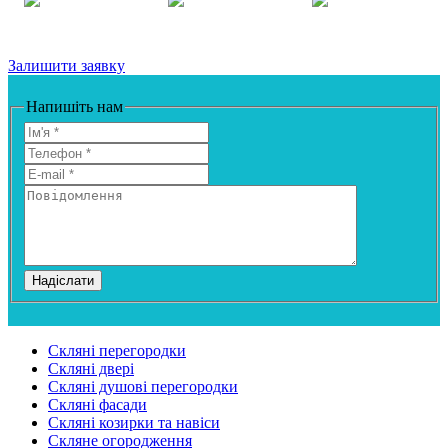
Залишити заявку
Напишіть нам
Надіслати
Скляні перегородки
Скляні двері
Скляні душові перегородки
Скляні фасади
Скляні козирки та навіси
Скляне огородження