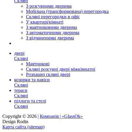
Скляні
З розсувними дверима
Мобільна (трансформована) перегородка
Скляні перегородки в офіс
У квартирі/кімнаті
З маятниковими дверима
З автоматичними дверима
З відчиненими дверима
двері
Скляні
Маятникові
Скляні розсувні двері міжкімнатні
Розпашні скляні двері
козирки та навіси
Скляні
тераси
Скляні
підлоги та стелі
Скляні
Copyright © 2026 |
Компанія | «GlassOk»
Design Rodin
Карта сайта (sitemap)