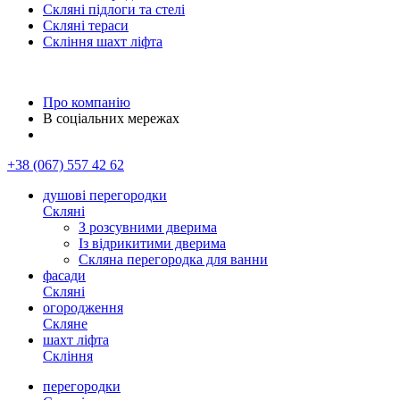
Скляні підлоги та стелі
Скляні тераси
Скління шахт ліфта
Про компанію
В соціальних мережах
+38 (067) 557 42 62
душові перегородки
Скляні
З розсувними дверима
Із відрикитими дверима
Скляна перегородка для ванни
фасади
Скляні
огородження
Скляне
шахт ліфта
Скління
перегородки