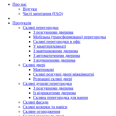
Про нас
Відгуки
Часті запитання (FAQ)
Продукція
Скляні перегородки
З розсувними дверима
Мобільна (трансформована) перегородка
Скляні перегородки в офіс
У квартирі/кімнаті
З маятниковими дверима
З автоматичними дверима
З відчиненими дверима
Скляні двері
Маятникові
Скляні розсувні двері міжкімнатні
Розпашні скляні двері
Скляні душові перегородки
З розсувними дверима
Із відрикитими дверима
Скляна перегородка для ванни
Скляні фасади
Скляні козирки та навіси
Скляне огородження