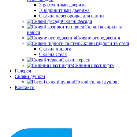
З розсувними дверима
Із відрикитими дверима
Скляна перегородка для ванни
Скляні фасади
Скляні козирки та
навіси
Скляне огородження
Скляні підлоги та стелі
Скляна підлога
Скляна стеля
Скляні тераси
Скління шахт ліфта
Галерея
Скляні душові
Готові скляні душові
Контакти